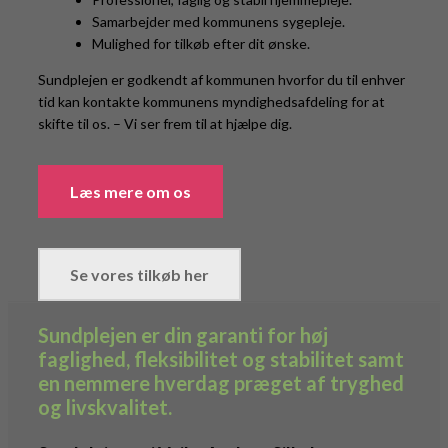
Samarbejder med kommunens sygepleje.
Mulighed for tilkøb efter dit ønske.
Sundplejen er godkendt af kommunen hvorfor du til enhver
tid kan kontakte kommunens myndighedsafdeling for at
skifte til os. – Vi ser frem til at hjælpe dig.
Læs mere om os
Se vores tilkøb her
Sundplejen er din garanti for høj
faglighed, fleksibilitet og stabilitet samt
en nemmere hverdag præget af tryghed
og livskvalitet.