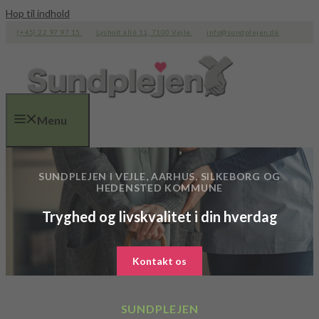
Hop til indhold
(+45) 22 97 97 15
Lysholt allé 11, 7100 Vejle
info@sundplejen.dk
Menu
SUNDPLEJEN I VEJLE, AARHUS, SILKEBORG OG
HEDENSTED KOMMUNE
Tryghed og livskvalitet i din hverdag
Kontakt os
SUNDPLEJEN